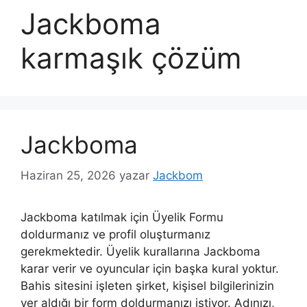
Jackboma
karmaşık çözüm
Jackboma
Haziran 25, 2026
yazar
Jackbom
Jackboma katılmak için Üyelik Formu
doldurmanız ve profil oluşturmanız
gerekmektedir. Üyelik kurallarına Jackboma
karar verir ve oyuncular için başka kural yoktur.
Bahis sitesini işleten şirket, kişisel bilgilerinizin
yer aldığı bir form doldurmanızı istiyor. Adınızı,