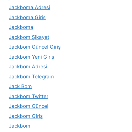
Jackboma Adresi
Jackboma Giriş
Jackboma
Jackbom Şikayet
Jackbom Güncel Giriş
Jackbom Yeni Giriş
Jackbom Adresi
Jackbom Telegram
Jack Bom
Jackbom Twitter
Jackbom Güncel
Jackbom Giriş
Jackbom