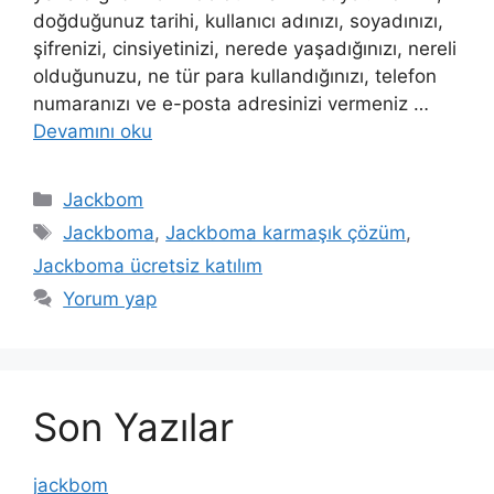
doğduğunuz tarihi, kullanıcı adınızı, soyadınızı,
şifrenizi, cinsiyetinizi, nerede yaşadığınızı, nereli
olduğunuzu, ne tür para kullandığınızı, telefon
numaranızı ve e-posta adresinizi vermeniz …
Devamını oku
Kategoriler
Jackbom
Etiketler
Jackboma
,
Jackboma karmaşık çözüm
,
Jackboma ücretsiz katılım
Yorum yap
Son Yazılar
jackbom