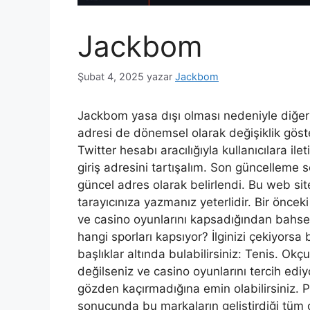
Jackbom
Şubat 4, 2025
yazar
Jackbom
Jackbom yasa dışı olması nedeniyle diğer 
adresi de dönemsel olarak değişiklik göstere
Twitter hesabı aracılığıyla kullanıcılara il
giriş adresini tartışalım. Son güncelleme 
güncel adres olarak belirlendi. Bu web sit
tarayıcınıza yazmanız yeterlidir. Bir önce
ve casino oyunlarını kapsadığından bahsetm
hangi sporları kapsıyor? İlginizi çekiyorsa
başlıklar altında bulabilirsiniz: Tenis. Ok
değilseniz ve casino oyunlarını tercih ediy
gözden kaçırmadığına emin olabilirsiniz. P
sonucunda bu markaların geliştirdiği tüm 