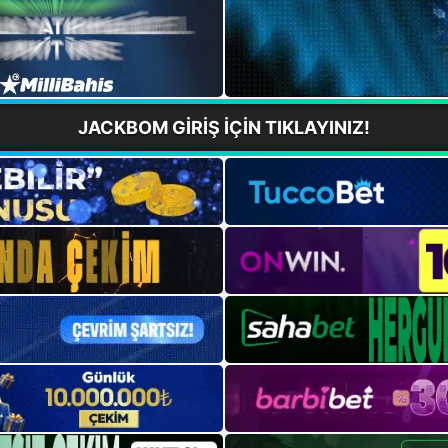
JACKBOM GİRİŞ İÇİN TIKLAYINIZ!