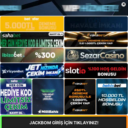
×
JACKBOM GİRİŞ İÇİN TIKLAYINIZ!