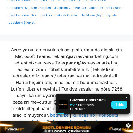
Jackbom Telegram
Jackbom Twitter
Jackbom Twitter Bonusu
Jackbom Uygulama Bilgileri
Jackbom Vip Masalar
Jackbom Yeni Casino
Jackbom Yeni Giriş
Jackbom Yüksek Oranlar
Jackbom Çeşitli Oyunlar
Jackbom Şikayet
Avrasya'nın en büyük reklam platformunda olmak için
Microsoft Teams:
reklam@avrasyamarketing.com
adresimizden veya Telegram: @Avrasyamarketing
adresimizden irtibat kurabilirsiniz. (Tek iletişim
adreslerimiz teams / telegram ve mail adresimizdir.
Harici hiçbir iletişim adresimiz bulunmamaktadır.
Lütfen itibar etmeyiniz.) Türkiye yasalarına göre 7258
sayılı kanun uyarınca yasa dışı bahis oynamanın
cezaları mevcuttur. Şu an bulunduğunuz site hiç bir
şekilde illegal bahis oyunları oynatmıyor ve oynamaya
aracı olmuyordur.
betmüze
|
kulecasino
|
kokobets
|
asprobet
|
hayalbahis
|
rocksroyalbet
|
betsound
|
×
casinosezar