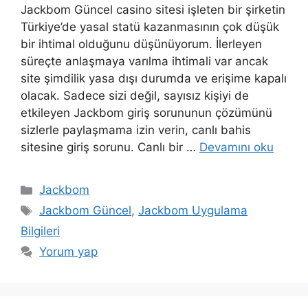
Jackbom Güncel casino sitesi işleten bir şirketin
Türkiye’de yasal statü kazanmasının çok düşük
bir ihtimal olduğunu düşünüyorum. İlerleyen
süreçte anlaşmaya varılma ihtimali var ancak
site şimdilik yasa dışı durumda ve erişime kapalı
olacak. Sadece sizi değil, sayısız kişiyi de
etkileyen Jackbom giriş sorununun çözümünü
sizlerle paylaşmama izin verin, canlı bahis
sitesine giriş sorunu. Canlı bir …
Devamını oku
Kategoriler
Jackbom
Etiketler
Jackbom Güncel
,
Jackbom Uygulama
Bilgileri
Yorum yap