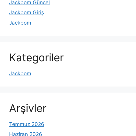
Jackbom Güncel
Jackbom Giriş
Jackbom
Kategoriler
Jackbom
Arşivler
Temmuz 2026
Haziran 2026