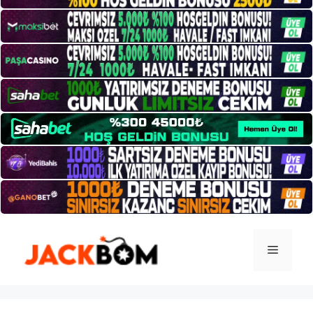
İçeriğe
atla
Menü