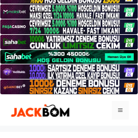
İçeriğe
atla
Menü