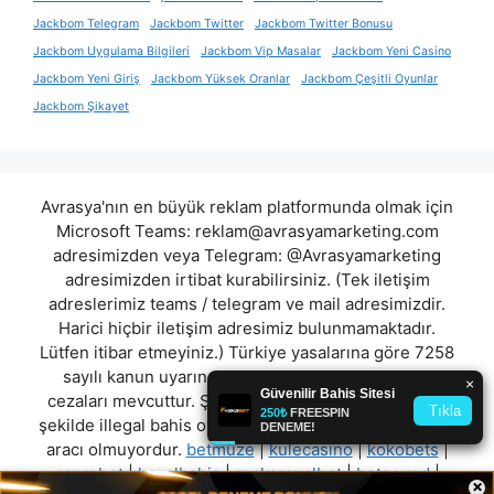
Jackbom Telegram
Jackbom Twitter
Jackbom Twitter Bonusu
Jackbom Uygulama Bilgileri
Jackbom Vip Masalar
Jackbom Yeni Casino
Jackbom Yeni Giriş
Jackbom Yüksek Oranlar
Jackbom Çeşitli Oyunlar
Jackbom Şikayet
Avrasya'nın en büyük reklam platformunda olmak için
Microsoft Teams:
reklam@avrasyamarketing.com
adresimizden veya Telegram: @Avrasyamarketing
adresimizden irtibat kurabilirsiniz. (Tek iletişim
adreslerimiz teams / telegram ve mail adresimizdir.
Harici hiçbir iletişim adresimiz bulunmamaktadır.
Lütfen itibar etmeyiniz.) Türkiye yasalarına göre 7258
sayılı kanun uyarınca yasa dışı bahis oynamanın
cezaları mevcuttur. Şu an bulunduğunuz site hiç bir
şekilde illegal bahis oyunları oynatmıyor ve oynamaya
aracı olmuyordur.
betmüze
|
kulecasino
|
kokobets
|
asprobet
|
hayalbahis
|
rocksroyalbet
|
betsound
|
×