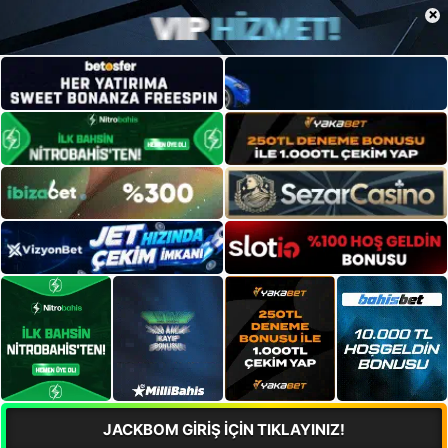
×
JACKBOM GİRİŞ İÇİN TIKLAYINIZ!