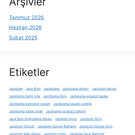
Arşivler
Temmuz 2026
Haziran 2026
Şubat 2025
Etiketler
Jackbom
Jack Bom
Jackboma
Jackboma Adresi
Jackbom Adresi
Jackboma farklı site
Jackboma Giriş
Jackboma güvenli banka
Jackboma karmaşık çözüm
Jackboma kazanç üyeliği
Jackboma sadık ortak
Jackboma ücretsiz katılım
Jack Bom Doğrulama Adresi
jackbom girisi
Jackbom Giriş
Jackbom Güncel
Jackbom Güncel Bağlantı
Jackbom Güncel Giriş
Jackbom Mail Adresi
jackbom mobil
Jackbom Spor Bahisler