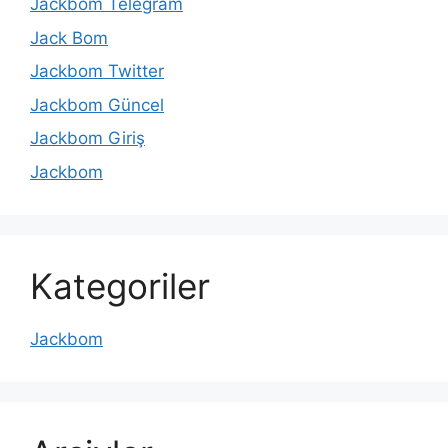
Jackbom Telegram
Jack Bom
Jackbom Twitter
Jackbom Güncel
Jackbom Giriş
Jackbom
Kategoriler
Jackbom