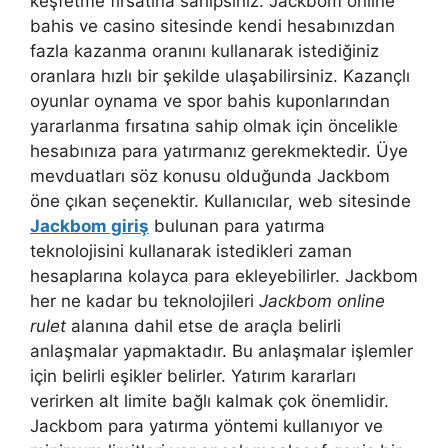
keşfetme fırsatına sahipsiniz. Jackbom online
bahis ve casino sitesinde kendi hesabınızdan
fazla kazanma oranını kullanarak istediğiniz
oranlara hızlı bir şekilde ulaşabilirsiniz. Kazançlı
oyunlar oynama ve spor bahis kuponlarından
yararlanma fırsatına sahip olmak için öncelikle
hesabınıza para yatırmanız gerekmektedir. Üye
mevduatları söz konusu olduğunda Jackbom
öne çıkan seçenektir. Kullanıcılar, web sitesinde
Jackbom giriş
bulunan para yatırma
teknolojisini kullanarak istedikleri zaman
hesaplarına kolayca para ekleyebilirler. Jackbom
her ne kadar bu teknolojileri
Jackbom online
rulet
alanına dahil etse de araçla belirli
anlaşmalar yapmaktadır. Bu anlaşmalar işlemler
için belirli eşikler belirler. Yatırım kararları
verirken alt limite bağlı kalmak çok önemlidir.
Jackbom para yatırma yöntemi kullanıyor ve