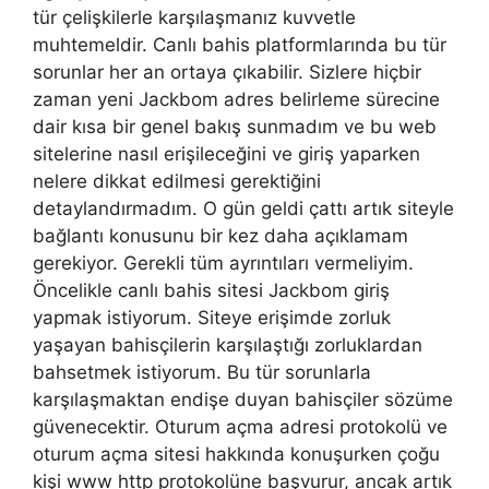
tür çelişkilerle karşılaşmanız kuvvetle
muhtemeldir. Canlı bahis platformlarında bu tür
sorunlar her an ortaya çıkabilir. Sizlere hiçbir
zaman yeni Jackbom adres belirleme sürecine
dair kısa bir genel bakış sunmadım ve bu web
sitelerine nasıl erişileceğini ve giriş yaparken
nelere dikkat edilmesi gerektiğini
detaylandırmadım. O gün geldi çattı artık siteyle
bağlantı konusunu bir kez daha açıklamam
gerekiyor. Gerekli tüm ayrıntıları vermeliyim.
Öncelikle canlı bahis sitesi Jackbom giriş
yapmak istiyorum. Siteye erişimde zorluk
yaşayan bahisçilerin karşılaştığı zorluklardan
bahsetmek istiyorum. Bu tür sorunlarla
karşılaşmaktan endişe duyan bahisçiler sözüme
güvenecektir. Oturum açma adresi protokolü ve
oturum açma sitesi hakkında konuşurken çoğu
kişi www http protokolüne başvurur, ancak artık