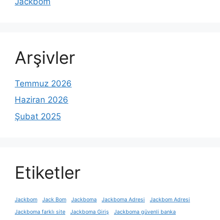
Jackbom
Arşivler
Temmuz 2026
Haziran 2026
Şubat 2025
Etiketler
Jackbom
Jack Bom
Jackboma
Jackboma Adresi
Jackbom Adresi
Jackboma farklı site
Jackboma Giriş
Jackboma güvenli banka