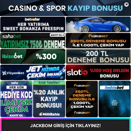
×
JACKBOM GİRİŞ İÇİN TIKLAYINIZ!