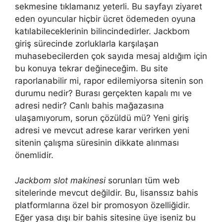
sekmesine tıklamanız yeterli. Bu sayfayı ziyaret
eden oyuncular hiçbir ücret ödemeden oyuna
katılabileceklerinin bilincindedirler. Jackbom
giriş sürecinde zorluklarla karşılaşan
muhasebecilerden çok sayıda mesaj aldığım için
bu konuya tekrar değineceğim. Bu site
raporlanabilir mi, rapor edilemiyorsa sitenin son
durumu nedir? Burası gerçekten kapalı mı ve
adresi nedir? Canlı bahis mağazasına
ulaşamıyorum, sorun çözüldü mü? Yeni giriş
adresi ve mevcut adrese karar verirken yeni
sitenin çalışma süresinin dikkate alınması
önemlidir.
Jackbom slot makinesi
sorunları tüm web
sitelerinde mevcut değildir. Bu, lisanssız bahis
platformlarına özel bir promosyon özelliğidir.
Eğer yasa dışı bir bahis sitesine üye iseniz bu