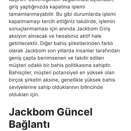
giriş yaptığınızda kapatma işlemi
tamamlanmayabilir. Bu gibi durumlarda işlemi
kapatmamayı tercih ettiğiniz takdirde, işlemin
sonuçlanmaması için anında Jackbom Giriş
aksiyon alınacak ve hesabınız aktif hale
getirilecektir. Diğer bahis şirketlerinden farklı
olarak Jackbom son yıllarda insanlar tarafından
geniş çapta benimsenen ve takdir edilen
müşteri odaklı bir bahis politikasına sahiptir.
Bahisçiler, müşteri potansiyeli en yüksek olan
birçok şirketin aksine, genellikle yüksek bahis
seviyelerine sahip olduklarının bilincinde
oldukları için.
Jackbom Güncel
Bağlantı