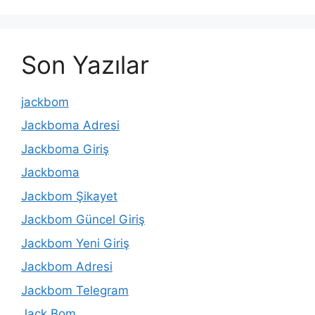
Son Yazılar
jackbom
Jackboma Adresi
Jackboma Giriş
Jackboma
Jackbom Şikayet
Jackbom Güncel Giriş
Jackbom Yeni Giriş
Jackbom Adresi
Jackbom Telegram
Jack Bom