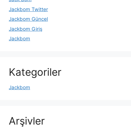
Jackbom Twitter
Jackbom Güncel
Jackbom Giriş
Jackbom
Kategoriler
Jackbom
Arşivler