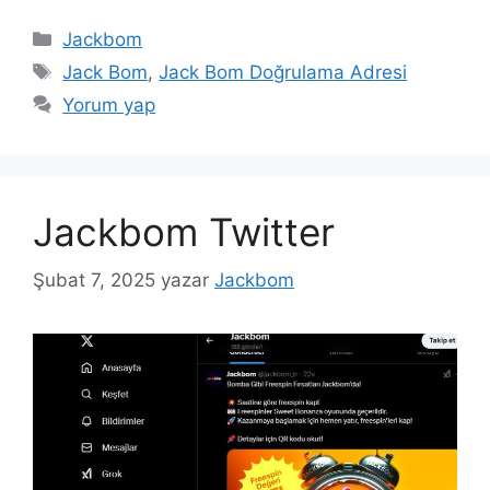
Kategoriler
Jackbom
Etiketler
Jack Bom
,
Jack Bom Doğrulama Adresi
Yorum yap
Jackbom Twitter
Şubat 7, 2025
yazar
Jackbom