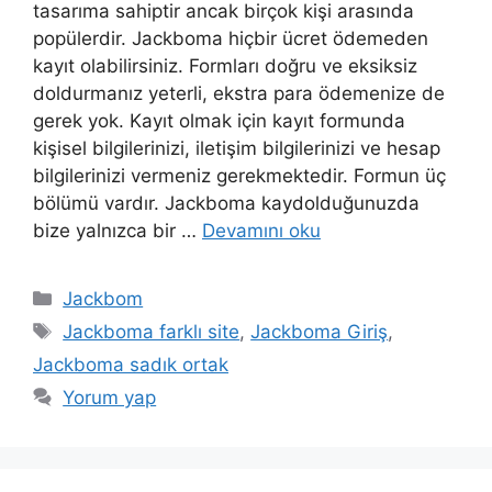
tasarıma sahiptir ancak birçok kişi arasında
popülerdir. Jackboma hiçbir ücret ödemeden
kayıt olabilirsiniz. Formları doğru ve eksiksiz
doldurmanız yeterli, ekstra para ödemenize de
gerek yok. Kayıt olmak için kayıt formunda
kişisel bilgilerinizi, iletişim bilgilerinizi ve hesap
bilgilerinizi vermeniz gerekmektedir. Formun üç
bölümü vardır. Jackboma kaydolduğunuzda
bize yalnızca bir …
Devamını oku
Kategoriler
Jackbom
Etiketler
Jackboma farklı site
,
Jackboma Giriş
,
Jackboma sadık ortak
Yorum yap