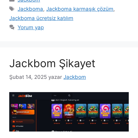
Etiketler
Jackboma
,
Jackboma karmaşık çözüm
,
Jackboma ücretsiz katılım
Yorum yap
Jackbom Şikayet
Şubat 14, 2025
yazar
Jackbom