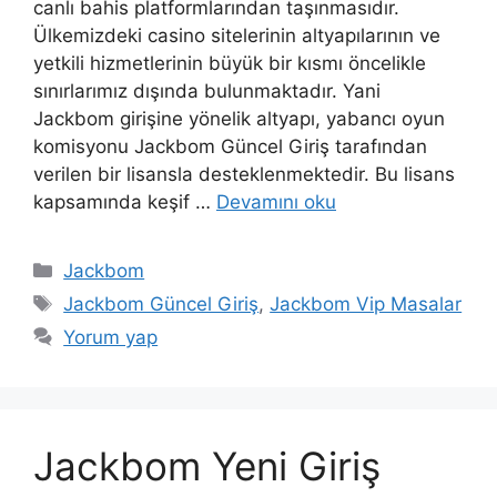
canlı bahis platformlarından taşınmasıdır.
Ülkemizdeki casino sitelerinin altyapılarının ve
yetkili hizmetlerinin büyük bir kısmı öncelikle
sınırlarımız dışında bulunmaktadır. Yani
Jackbom girişine yönelik altyapı, yabancı oyun
komisyonu Jackbom Güncel Giriş tarafından
verilen bir lisansla desteklenmektedir. Bu lisans
kapsamında keşif …
Devamını oku
Kategoriler
Jackbom
Etiketler
Jackbom Güncel Giriş
,
Jackbom Vip Masalar
Yorum yap
Jackbom Yeni Giriş