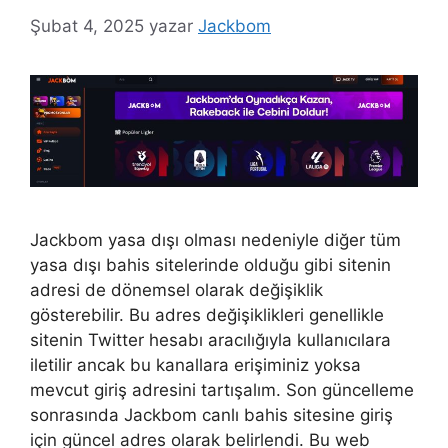
Şubat 4, 2025
yazar
Jackbom
Jackbom yasa dışı olması nedeniyle diğer tüm
yasa dışı bahis sitelerinde olduğu gibi sitenin
adresi de dönemsel olarak değişiklik
gösterebilir. Bu adres değişiklikleri genellikle
sitenin Twitter hesabı aracılığıyla kullanıcılara
iletilir ancak bu kanallara erişiminiz yoksa
mevcut giriş adresini tartışalım. Son güncelleme
sonrasında Jackbom canlı bahis sitesine giriş
için güncel adres olarak belirlendi. Bu web